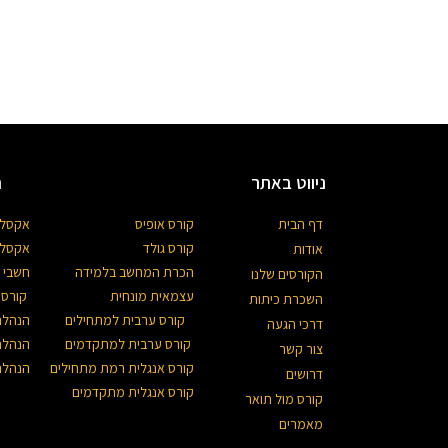
ניווט באתר
ה
דף הבית
קורס אופיס
אקסל 
קורס גולד
אקסל 
אודות
הכרת המחשב בלמידה
חשבי 
הקורסים שלנו
עצמאית מונחית
קורס 
השכרת כיתות
קורס ערבית למתחילים
הנהלת 
דרכי הגעה
קורס ערבית למתקדמים
הנהלת 
צור קשר
קורס אנגלית רמת מתחילים
ה
נהלת
דרושים
קורס אנגלית מתקדמים
קורס מול תואר
מאמרים