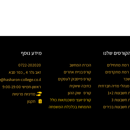
קורסים שלנו
מידע נוסף
רמת מתחילים
הכרת המחשב
0722-202020
רמת מתקדמים
קורס בניית אתרים
זאב גלר 4 , כפר סבא
שכר
קורס פייסבוק לעסקים
e@hasharon-college.co.il
מנהלי מדיה חברתית
כתיבה שיווקית
ראשון-חמישי 9:00-19:00
חשבונות 1+2
קורס שוק ההון
מדיניות פרטיות
חשבונות 3
קורס יועצי משכנתאות כולל
תקנון
 חשבונות בכירים
התמחות בכלכלת המשפחה