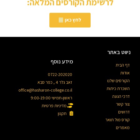
לרשימת הקורסים המלאה:
לחץ כאן
ניווט באתר
מידע נוסף
דף הבית
אודות
0722-202020
הקורסים שלנו
זאב גלר 4 , כפר סבא
השכרת כיתות
office@hasharon-college.co.il
דרכי הגעה
ראשון-חמישי 9:00-19:00
צור קשר
מדיניות פרטיות
דרושים
תקנון
קורס מול תואר
מאמרים