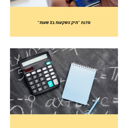
סדנת ״תיק השקעות ב3 שעות״