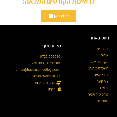
לרשימת הקורסים המלאה:
לחץ כאן
ניווט באתר
מידע נוסף
דף הבית
אודות
0722-202020
הקורסים שלנו
זאב גלר 4 , כפר סבא
השכרת כיתות
office@hasharon-college.co.il
דרכי הגעה
ראשון-חמישי 9:00-19:00
צור קשר
מדיניות פרטיות
דרושים
תקנון
קורס מול תואר
מאמרים