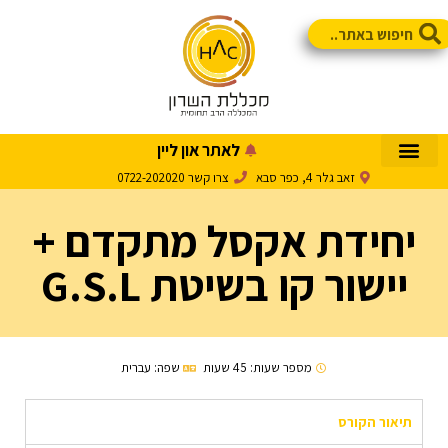
לאתר און ליין
זאב גלר 4, כפר סבא
צרו קשר 0722-202020
יחידת אקסל מתקדם +
יישור קו בשיטת G.S.L
מספר שעות: 45 שעות
שפה: עברית
תיאור הקורס