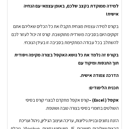
למידה ממוקדת בקצב שלכם, באופן עצמאי עם הנחיה
אישית!
בקורס למידה עצמית מונחית תקבלו את כל הכלים שאליהם אתם
זקוקים היום בסביבה משרדית מתוקשבת. קורס זה יכול לעזור לכם
להשתלב בכל עבודה המתקיימת בסביבה זו בעידן הנוכחי.
בקורס זה נלמד את כל נושא האקסל
בצורה מקיפה ויסודית
תוך
התנסות ומיקוד עם
הדרכה צמודה אישית.
תכנית הלימודים:
אקסל (
Excel
) –
קורס אקסל מתקדם לבוגרי קורס בסיסי
השולטים בחומרי בסיסי בצורה טובה ושוטפת.
הזנת נתונים ובניית גיליונות, עריכה ועיצוב הגיליון, ניהול ועריכת
קבצים ושילובים, חישובים , IF , מיון וסינון נתונים , Vlookup , טבלת